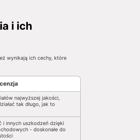
 i ich
 wynikają ich cechy, które
cenzja
iałów najwyższej jakości,
iałać tak długo, jak to
 i innych uszkodzeń dzięki
ochodowych - doskonałe do
stości