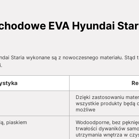
hodowe EVA Hyundai Staria
i Staria wykonane są z nowoczesnego materiału. Stąd też
.
ystyka
Re
Dzięki zastosowaniu mater
wszystkie produkty będą dz
możliwe
ą, piaskiem
Wodoodporne, bez pęknięć
trwałości dywaników sam
utrzymania wnętrza w czy