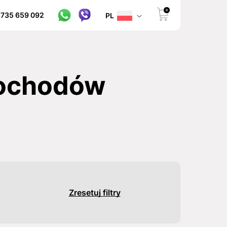
0
 735 659 092
PL
mochodów
Zresetuj filtry