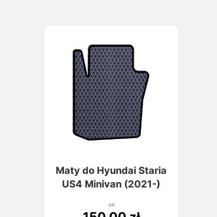
Maty do Hyundai Staria
US4 Minivan (2021-)
od
150,00
zł