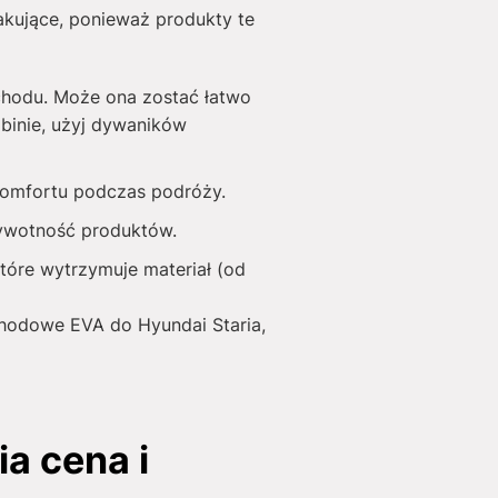
akujące, ponieważ produkty te
chodu. Może ona zostać łatwo
binie, użyj dywaników
 komfortu podczas podróży.
żywotność produktów.
tóre wytrzymuje materiał (od
ochodowe EVA do Hyundai Staria,
a cena i