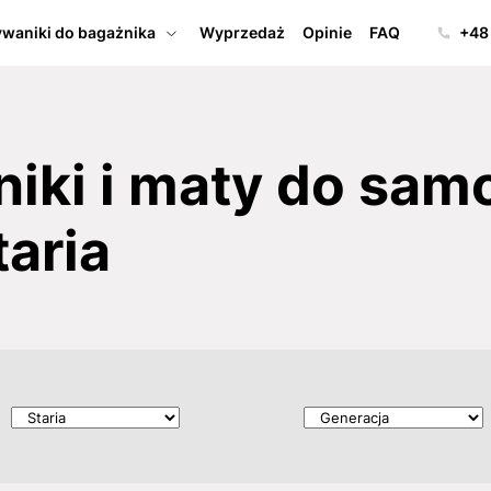
waniki do bagażnika
Wyprzedaż
Opinie
FAQ
+48
iki i maty do sa
aria