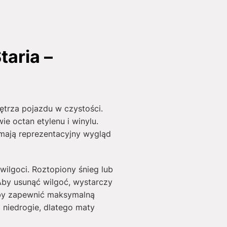
aria –
trza pojazdu w czystości.
e octan etylenu i winylu.
mają reprezentacyjny wygląd
wilgoci. Roztopiony śnieg lub
Aby usunąć wilgoć, wystarczy
by zapewnić maksymalną
i niedrogie, dlatego maty