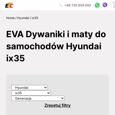
+48 735 659 092
Home
/
Hyundai
/
ix35
EVA Dywaniki i maty do
samochodów Hyundai
ix35
Zresetuj filtry