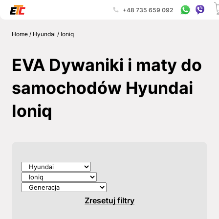
+48 735 659 092
Home
/
Hyundai
/
Ioniq
EVA Dywaniki i maty do
samochodów Hyundai
Ioniq
Zresetuj filtry