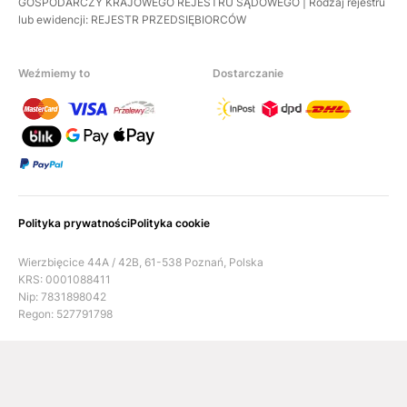
GOSPODARCZY KRAJOWEGO REJESTRU SĄDOWEGO | Rodzaj rejestru
lub ewidencji: REJESTR PRZEDSIĘBIORCÓW
Weźmiemy to
Dostarczanie
Polityka prywatności
Polityka cookie
Wierzbięcice 44A / 42B, 61-538 Poznań, Polska
KRS: 0001088411
Nip: 7831898042
Regon: 527791798