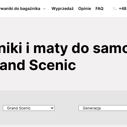
waniki do bagażnika
Wyprzedaż
Opinie
FAQ
+48
iki i maty do sa
rand Scenic