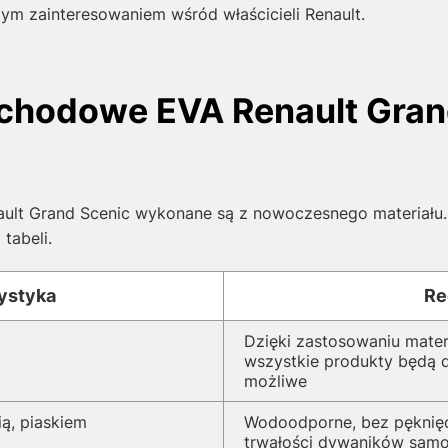
m zainteresowaniem wśród właścicieli Renault.
hodowe EVA Renault Grand 
t Grand Scenic wykonane są z nowoczesnego materiału. S
tabeli.
ystyka
Re
Dzięki zastosowaniu mater
wszystkie produkty będą dz
możliwe
ą, piaskiem
Wodoodporne, bez pęknięć
trwałości dywaników sam