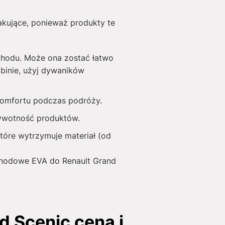
akujące, ponieważ produkty te
chodu. Może ona zostać łatwo
binie, użyj dywaników
 komfortu podczas podróży.
żywotność produktów.
tóre wytrzymuje materiał (od
ochodowe EVA do Renault Grand
 Scenic cena i