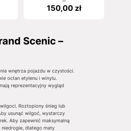
od
150,00
zł
and Scenic –
ia wnętrza pojazdu w czystości.
e octan etylenu i winylu.
mają reprezentacyjny wygląd
wilgoci. Roztopiony śnieg lub
Aby usunąć wilgoć, wystarczy
rek. Aby zapewnić maksymalną
i niedrogie, dlatego maty