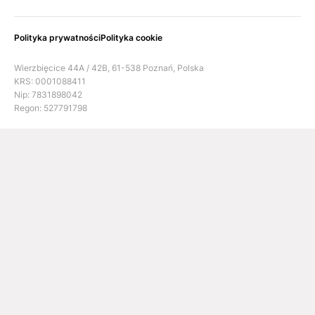
Polityka prywatności
Polityka cookie
Wierzbięcice 44A / 42B, 61-538 Poznań, Polska
KRS: 0001088411
Nip: 7831898042
Regon: 527791798