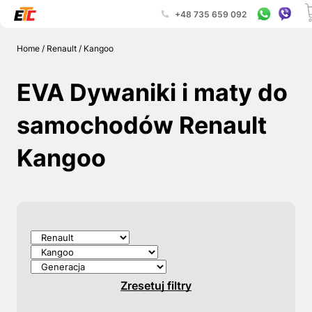
+48 735 659 092
Home
/
Renault
/
Kangoo
EVA Dywaniki i maty do
samochodów Renault
Kangoo
Zresetuj filtry