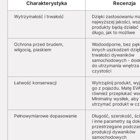
Charakterystyka
Recenzja
Wytrzymałość i trwałość
Dzięki zastosowaniu ma
najwyższej jakości, wsz
produkty będą działać 
długo, jak to możliwe
Ochrona przed brudem,
Wodoodporne, bez pękn
wilgocią, piaskiem
innych uszkodzeń dzię
trwałości dywaników
samochodowych - dosk
do utrzymania wnętrza
czystości
Łatwość konserwacji
Wytrząśnij produkt, wy
go z pojazdu. Matę EV
również przepłukać wo
Minimalny wysiłek, aby
utrzymać produkt w cz
Pełnowymiarowe dopasowanie
Długość, szerokość, ści
i inne parametry są dok
przestrzegane podcza
produkcji dywaników
samochodowych