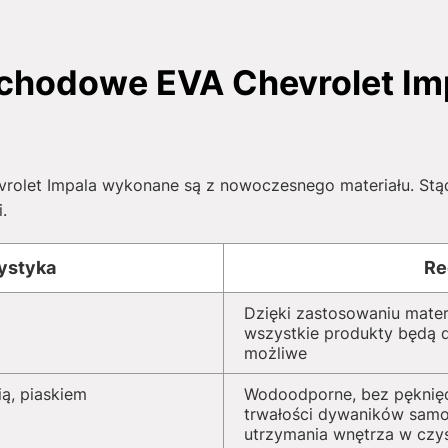
hodowe EVA Chevrolet Impa
let Impala wykonane są z nowoczesnego materiału. Stąd 
.
ystyka
Re
Dzięki zastosowaniu mater
wszystkie produkty będą dz
możliwe
ą, piaskiem
Wodoodporne, bez pęknięć
trwałości dywaników sam
utrzymania wnętrza w czy