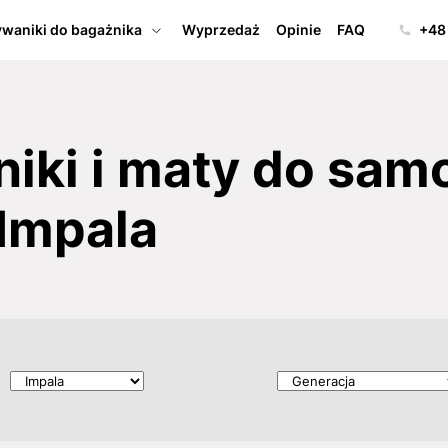
waniki do bagażnika
Wyprzedaż
Opinie
FAQ
+48
iki i maty do sa
 Impala