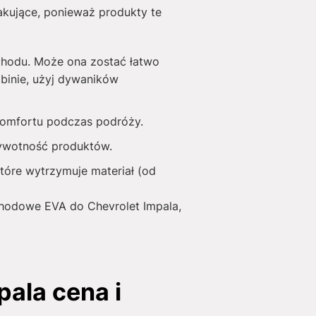
akujące, ponieważ produkty te
chodu. Może ona zostać łatwo
binie, użyj dywaników
 komfortu podczas podróży.
żywotność produktów.
tóre wytrzymuje materiał (od
ochodowe EVA do Chevrolet Impala,
ala cena i