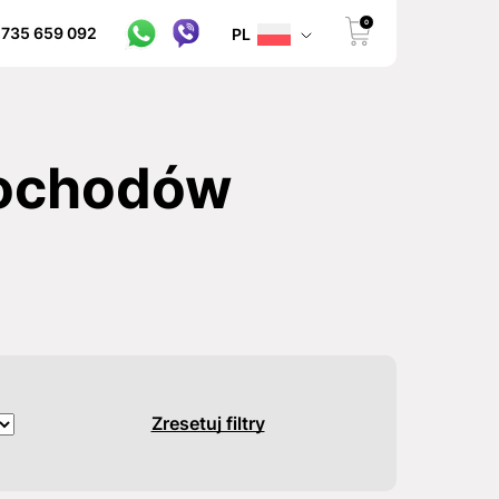
0
 735 659 092
PL
mochodów
Zresetuj filtry