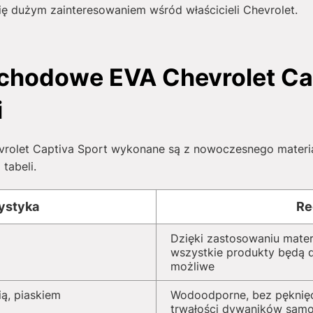
 dużym zainteresowaniem wśród właścicieli Chevrolet.
hodowe EVA Chevrolet Cap
i
let Captiva Sport wykonane są z nowoczesnego materiału
tabeli.
ystyka
Re
Dzięki zastosowaniu mater
wszystkie produkty będą dz
możliwe
ą, piaskiem
Wodoodporne, bez pęknięć
trwałości dywaników sam