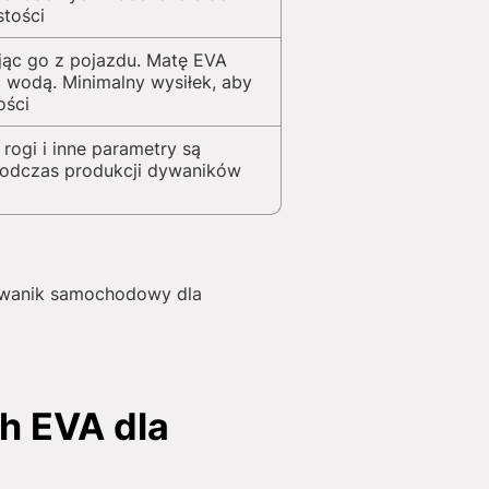
stości
jąc go z pojazdu. Matę EVA
 wodą. Minimalny wysiłek, aby
ości
 rogi i inne parametry są
podczas produkcji dywaników
dywanik samochodowy dla
h EVA dla