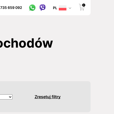
0
 735 659 092
PL
mochodów
Zresetuj filtry