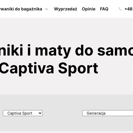
waniki do bagażnika
Wyprzedaż
Opinie
FAQ
+48
iki i maty do sa
Captiva Sport