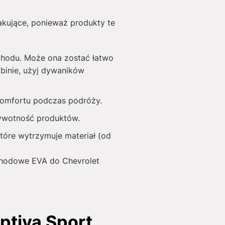
akujące, ponieważ produkty te
chodu. Może ona zostać łatwo
binie, użyj dywaników
 komfortu podczas podróży.
żywotność produktów.
tóre wytrzymuje materiał (od
ochodowe EVA do Chevrolet
tiva Sport