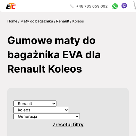
+48 735 659 092
Home
/
Maty do bagażnika
/
Renault
/
Koleos
Gumowe maty do
bagażnika EVA dla
Renault Koleos
Zresetuj filtry