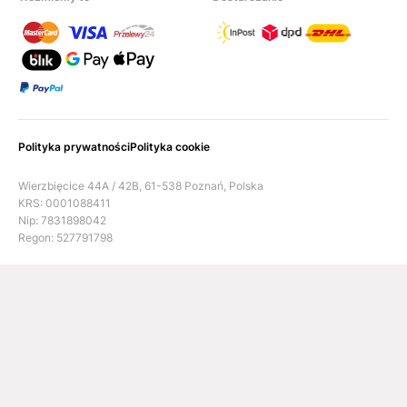
Polityka prywatności
Polityka cookie
Wierzbięcice 44A / 42B, 61-538 Poznań, Polska
KRS: 0001088411
Nip: 7831898042
Regon: 527791798