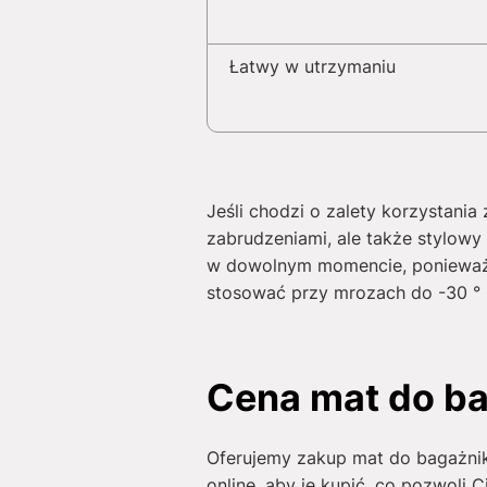
Łatwy w utrzymaniu
Jeśli chodzi o zalety korzystani
zabrudzeniami, ale także stylo
w dowolnym momencie, ponieważ 
stosować przy mrozach do -30 ° C
Cena mat do ba
Oferujemy zakup mat do bagażn
online, aby je kupić, co pozwoli