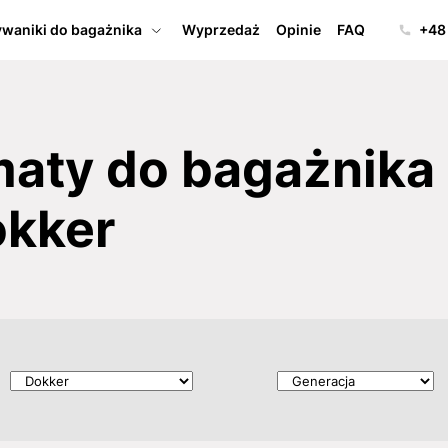
waniki do bagażnika
Wyprzedaż
Opinie
FAQ
+48
ty do bagażnika 
okker