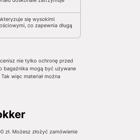
riału doskonale zatrzymuje
akteryzuje się wysokimi
ościowymi, co zapewnia długą
cenisz nie tylko ochronę przed
 do bagażnika mogą być używane
 Tak więc materiał można
okker
00
zł
. Możesz złożyć zamówienie