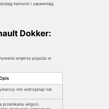
odają harmonii i zapewniają
ault Dokker:
mywania wnętrza pojazdu w
Opis
ystarczy nim wstrząsnąć lub
przenikaniu wilgoci.