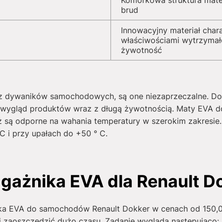
Komórkowa struktura mate
brud
Innowacyjny materiał char
właściwościami wytrzymał
żywotność
a z dywaników samochodowych, są one niezaprzeczalne. Do
wy wygląd produktów wraz z długą żywotnością. Maty EVA
są odporne na wahania temperatury w szerokim zakresie.
 i przy upałach do +50 ° C.
gażnika EVA dla Renault D
ika EVA do samochodów Renault Dokker w cenach od
150,
 Ci zaoszczędzić dużo czasu. Zadanie wygląda następująco: