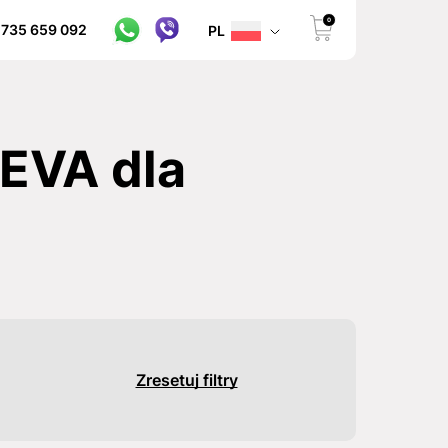
0
 735 659 092
PL
EVA dla
Zresetuj filtry