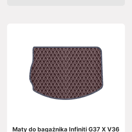
Maty do bagażnika Infiniti G37 X V36