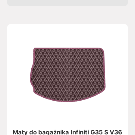
Maty do bagażnika Infiniti G35 S V36