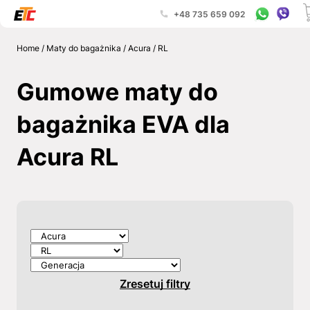
+48 735 659 092
Home
/
Maty do bagażnika
/
Acura
/
RL
Gumowe maty do
bagażnika EVA dla
Acura RL
Zresetuj filtry