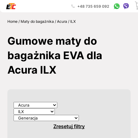
+48 735 659 092
Home
/
Maty do bagażnika
/
Acura
/
ILX
Gumowe maty do
bagażnika EVA dla
Acura ILX
Zresetuj filtry