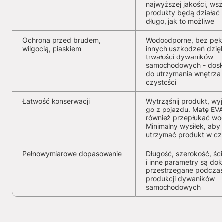
najwyższej jakości, wsz
produkty będą działać 
długo, jak to możliwe
Ochrona przed brudem,
Wodoodporne, bez pękn
wilgocią, piaskiem
innych uszkodzeń dzię
trwałości dywaników
samochodowych - dosk
do utrzymania wnętrza
czystości
Łatwość konserwacji
Wytrząśnij produkt, wy
go z pojazdu. Matę EV
również przepłukać wo
Minimalny wysiłek, aby
utrzymać produkt w cz
Pełnowymiarowe dopasowanie
Długość, szerokość, ści
i inne parametry są dok
przestrzegane podcza
produkcji dywaników
samochodowych