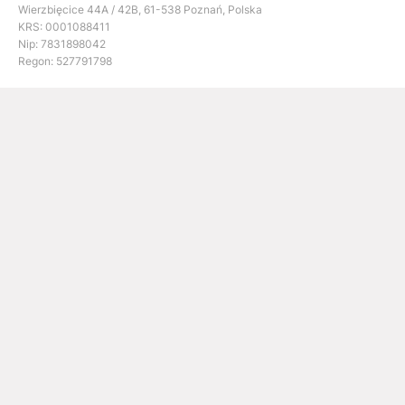
Wierzbięcice 44A / 42B, 61-538 Poznań, Polska
KRS: 0001088411
Nip: 7831898042
Regon: 527791798