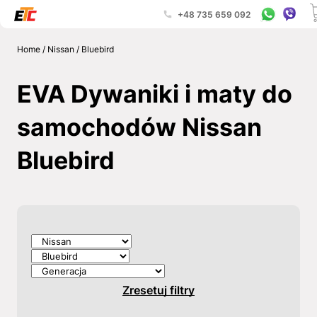
+48 735 659 092
Home
/
Nissan
/
Bluebird
EVA Dywaniki i maty do
samochodów Nissan
Bluebird
Zresetuj filtry