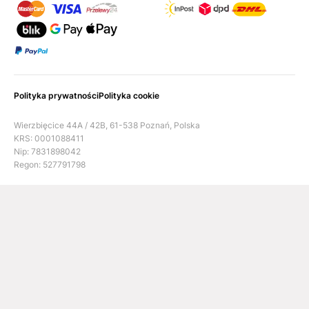
Polityka prywatności
Polityka cookie
Wierzbięcice 44A / 42B, 61-538 Poznań, Polska
KRS: 0001088411
Nip: 7831898042
Regon: 527791798