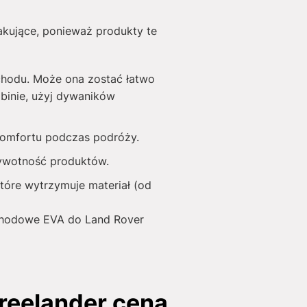
akujące, ponieważ produkty te
chodu. Może ona zostać łatwo
binie, użyj dywaników
 komfortu podczas podróży.
żywotność produktów.
tóre wytrzymuje materiał (od
mochodowe EVA do Land Rover
reelander cena