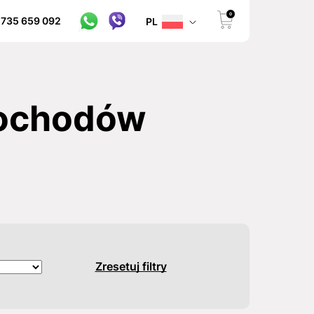
0
 735 659 092
PL
mochodów
Zresetuj filtry