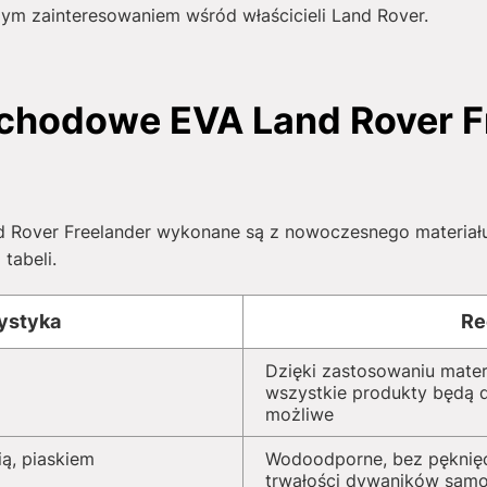
m zainteresowaniem wśród właścicieli Land Rover.
hodowe EVA Land Rover Fre
over Freelander wykonane są z nowoczesnego materiału. 
tabeli.
ystyka
Re
Dzięki zastosowaniu mater
wszystkie produkty będą dz
możliwe
ą, piaskiem
Wodoodporne, bez pęknięć
trwałości dywaników sam