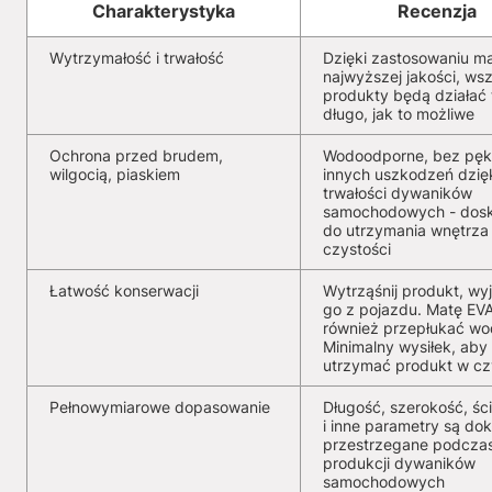
Charakterystyka
Recenzja
Wytrzymałość i trwałość
Dzięki zastosowaniu ma
najwyższej jakości, wsz
produkty będą działać 
długo, jak to możliwe
Ochrona przed brudem,
Wodoodporne, bez pękn
wilgocią, piaskiem
innych uszkodzeń dzię
trwałości dywaników
samochodowych - dosk
do utrzymania wnętrza
czystości
Łatwość konserwacji
Wytrząśnij produkt, wy
go z pojazdu. Matę EV
również przepłukać wo
Minimalny wysiłek, aby
utrzymać produkt w cz
Pełnowymiarowe dopasowanie
Długość, szerokość, ści
i inne parametry są dok
przestrzegane podcza
produkcji dywaników
samochodowych