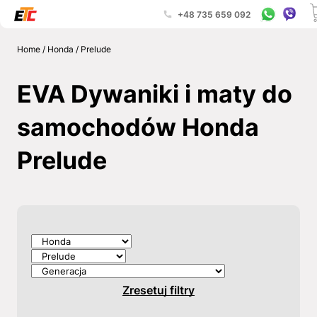
+48 735 659 092
Home
/
Honda
/
Prelude
EVA Dywaniki i maty do
samochodów Honda
Prelude
Zresetuj filtry