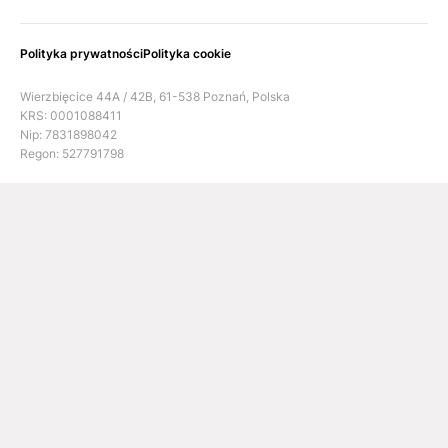
Polityka prywatności
Polityka cookie
Wierzbięcice 44A / 42B, 61-538 Poznań, Polska
KRS: 0001088411
Nip: 7831898042
Regon: 527791798