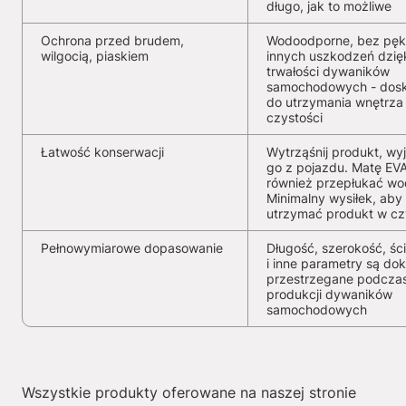
długo, jak to możliwe
Ochrona przed brudem,
Wodoodporne, bez pękn
wilgocią, piaskiem
innych uszkodzeń dzię
trwałości dywaników
samochodowych - dosk
do utrzymania wnętrza
czystości
Łatwość konserwacji
Wytrząśnij produkt, wy
go z pojazdu. Matę EV
również przepłukać wo
Minimalny wysiłek, aby
utrzymać produkt w cz
Pełnowymiarowe dopasowanie
Długość, szerokość, ści
i inne parametry są dok
przestrzegane podcza
produkcji dywaników
samochodowych
Wszystkie produkty oferowane na naszej stronie