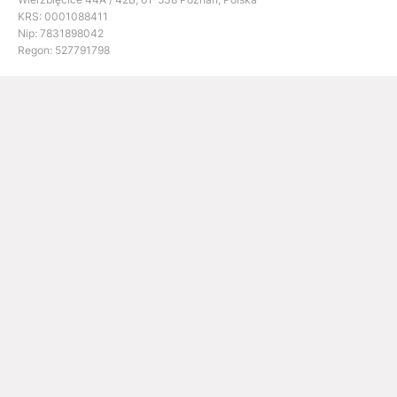
KRS: 0001088411
Nip: 7831898042
Regon: 527791798