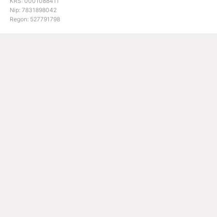
KRS: 0001088411
Nip: 7831898042
Regon: 527791798