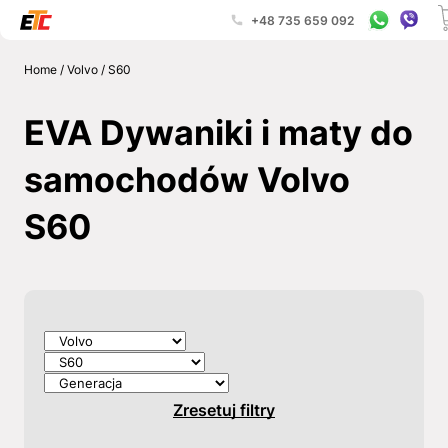
+48 735 659 092
Home
/
Volvo
/
S60
EVA Dywaniki i maty do
samochodów Volvo
S60
Zresetuj filtry