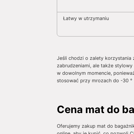
Łatwy w utrzymaniu
Jeśli chodzi o zalety korzystani
zabrudzeniami, ale także stylo
w dowolnym momencie, ponieważ 
stosować przy mrozach do -30 ° C
Cena mat do ba
Oferujemy zakup mat do bagażn
online, aby je kupić, co pozwoli