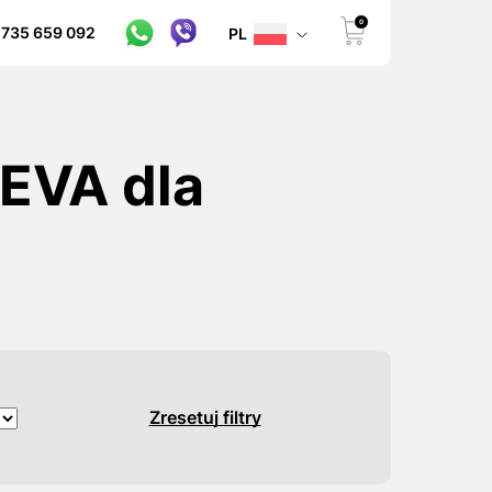
0
 735 659 092
PL
EVA dla
Zresetuj filtry