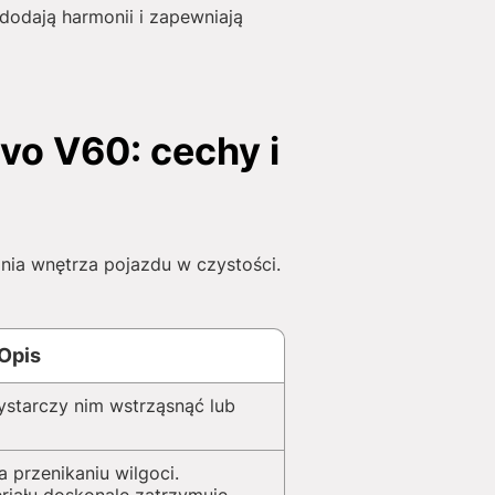
odają harmonii i zapewniają
o V60: cechy i
a wnętrza pojazdu w czystości.
Opis
ystarczy nim wstrząsnąć lub
przenikaniu wilgoci.