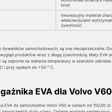
Komórkowa struktura mate
brud
Innowacyjny materiał char
właściwościami wytrzymał
żywotność
a z dywaników samochodowych, są one niezaprzeczalne. Do
wy wygląd produktów wraz z długą żywotnością. Maty EVA
są odporne na wahania temperatury w szerokim zakresie.
 i przy upałach do +50 ° C.
gażnika EVA dla Volvo V60
ika EVA do samochodów Volvo V60 w cenach od
150,00
zł
 Ci zaoszczędzić dużo czasu. Zadanie wygląda następująco: