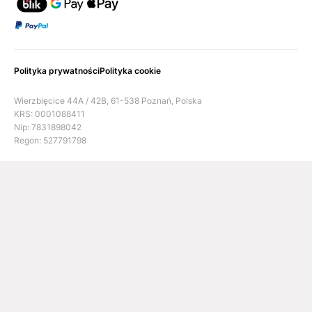
Polityka prywatności
Polityka cookie
Wierzbięcice 44A / 42B, 61-538 Poznań, Polska
KRS: 0001088411
Nip: 7831898042
Regon: 527791798