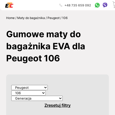
+48 735 659 092
Home
/
Maty do bagażnika
/
Peugeot
/
106
Gumowe maty do
bagażnika EVA dla
Peugeot 106
Zresetuj filtry