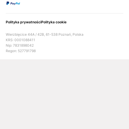
Polityka prywatności
Polityka cookie
Wierzbięcice 44A / 42B, 61-538 Poznań, Polska
KRS: 0001088411
Nip: 7831898042
Regon: 527791798