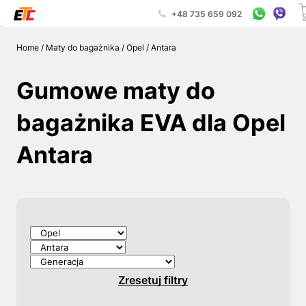
+48 735 659 092
Home
/
Maty do bagażnika
/
Opel
/
Antara
Gumowe maty do
bagażnika EVA dla Opel
Antara
Zresetuj filtry