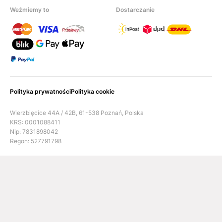
Weźmiemy to
Dostarczanie
Polityka prywatności
Polityka cookie
Wierzbięcice 44A / 42B, 61-538 Poznań, Polska
KRS: 0001088411
Nip: 7831898042
Regon: 527791798