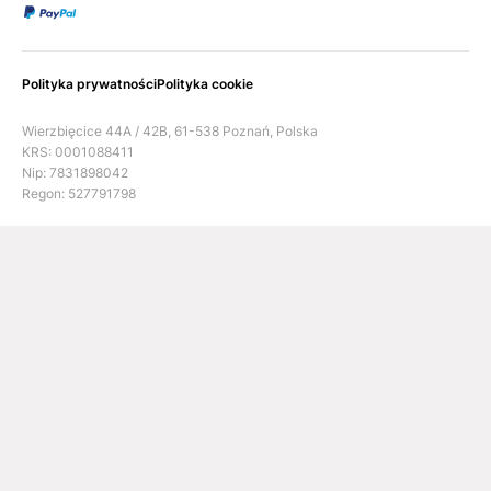
Polityka prywatności
Polityka cookie
Wierzbięcice 44A / 42B, 61-538 Poznań, Polska
KRS: 0001088411
Nip: 7831898042
Regon: 527791798