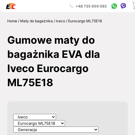
+48 735 659 092
Home
/
Maty do bagażnika
/
Iveco
/
Eurocargo ML75E18
Gumowe maty do
bagażnika EVA dla
Iveco Eurocargo
ML75E18