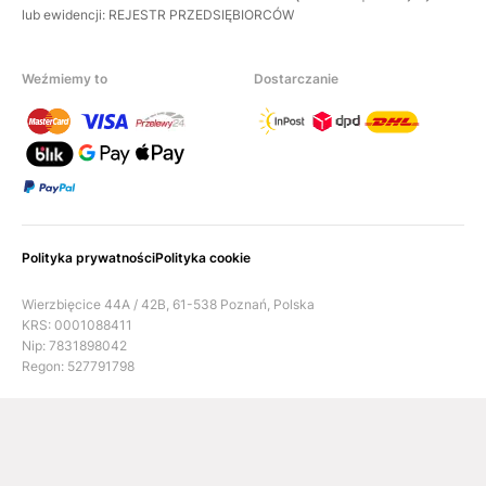
lub ewidencji: REJESTR PRZEDSIĘBIORCÓW
Weźmiemy to
Dostarczanie
Polityka prywatności
Polityka cookie
Wierzbięcice 44A / 42B, 61-538 Poznań, Polska
KRS: 0001088411
Nip: 7831898042
Regon: 527791798