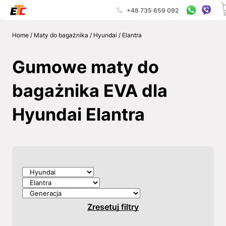
+48 735 659 092
Home
/
Maty do bagażnika
/
Hyundai
/
Elantra
Gumowe maty do
bagażnika EVA dla
Hyundai Elantra
Zresetuj filtry