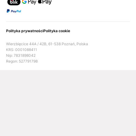
Polityka prywatności
Polityka cookie
Wierzbięcice 44A / 42B, 61-538 Poznań, Polska
KRS: 0001088411
Nip: 7831898042
Regon: 527791798