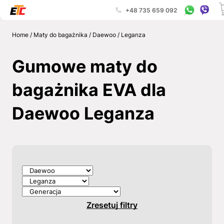
+48 735 659 092
Home
/
Maty do bagażnika
/
Daewoo
/
Leganza
Gumowe maty do
bagażnika EVA dla
Daewoo Leganza
Zresetuj filtry