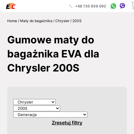
+48 735 659 092
Home
/
Maty do bagażnika
/
Chrysler
/
200S
Gumowe maty do
bagażnika EVA dla
Chrysler 200S
Zresetuj filtry