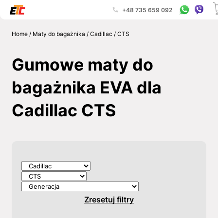
+48 735 659 092
Home
/
Maty do bagażnika
/
Cadillac
/
CTS
Gumowe maty do
bagażnika EVA dla
Cadillac CTS
Zresetuj filtry