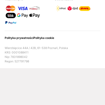
Polityka prywatności
Polityka cookie
Wierzbięcice 44A / 42B, 61-538 Poznań, Polska
KRS: 0001088411
Nip: 7831898042
Regon: 527791798