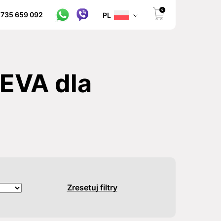
0
 735 659 092
PL
EVA dla
Zresetuj filtry