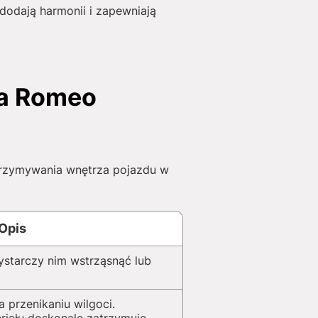
odają harmonii i zapewniają
fa Romeo
rzymywania wnętrza pojazdu w
Opis
ystarczy nim wstrząsnąć lub
przenikaniu wilgoci.