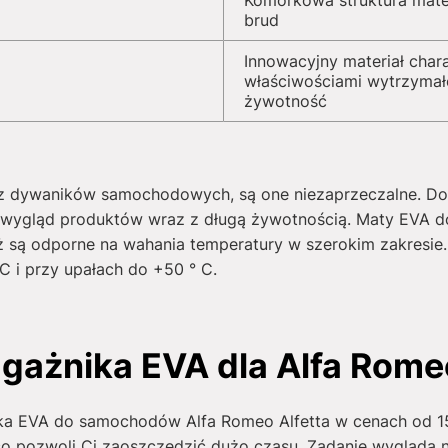
Komórkowa struktura mate
brud
Innowacyjny materiał char
właściwościami wytrzymał
żywotność
a z dywaników samochodowych, są one niezaprzeczalne. Do
wy wygląd produktów wraz z długą żywotnością. Maty EVA
są odporne na wahania temperatury w szerokim zakresie.
 i przy upałach do +50 ° C.
gażnika EVA dla Alfa Romeo
ka EVA do samochodów Alfa Romeo Alfetta w cenach od
1
 co pozwoli Ci zaoszczędzić dużo czasu. Zadanie wygląda 