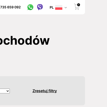
0
 735 659 092
PL
mochodów
Zresetuj filtry