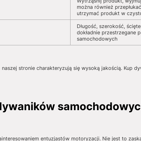
Wytrząśnij produkt, wyjmu
można również przepłukać
utrzymać produkt w czyst
Długość, szerokość, ścięte
dokładnie przestrzegane 
samochodowych
naszej stronie charakteryzują się wysoką jakością. Kup 
 dywaników samochodowych
interesowaniem entuzjastów motoryzacji. Nie jest to zask