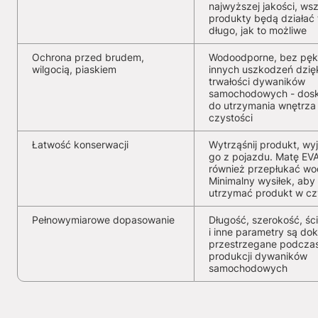
najwyższej jakości, wsz
produkty będą działać 
długo, jak to możliwe
Ochrona przed brudem,
Wodoodporne, bez pękn
wilgocią, piaskiem
innych uszkodzeń dzię
trwałości dywaników
samochodowych - dosk
do utrzymania wnętrza
czystości
Łatwość konserwacji
Wytrząśnij produkt, wy
go z pojazdu. Matę EV
również przepłukać wo
Minimalny wysiłek, aby
utrzymać produkt w cz
Pełnowymiarowe dopasowanie
Długość, szerokość, ści
i inne parametry są dok
przestrzegane podcza
produkcji dywaników
samochodowych