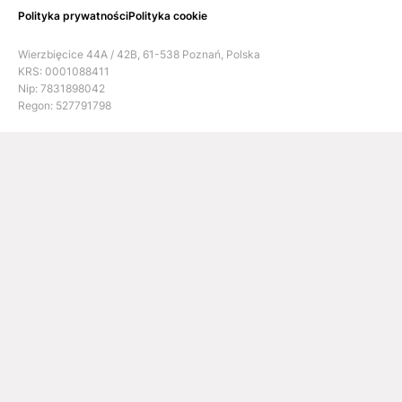
Polityka prywatności
Polityka cookie
Wierzbięcice 44A / 42B, 61-538 Poznań, Polska
KRS: 0001088411
Nip: 7831898042
Regon: 527791798