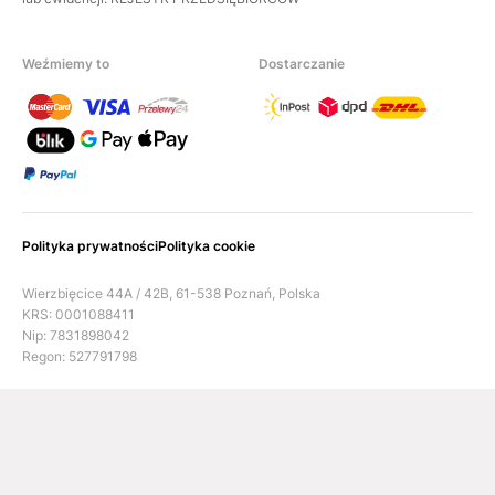
Weźmiemy to
Dostarczanie
Polityka prywatności
Polityka cookie
Wierzbięcice 44A / 42B, 61-538 Poznań, Polska
KRS: 0001088411
Nip: 7831898042
Regon: 527791798