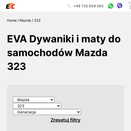
+48 735 659 092
Home
/
Mazda
/
323
EVA Dywaniki i maty do
samochodów Mazda
323
Zresetuj filtry