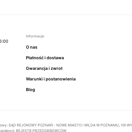
Informacje
6:00
O nas
Płatność i dostawa
Gwarancja i zwrot
Warunki i postanowienia
Blog
rejestrowy: SĄD REJONOWY POZNAŃ - NOWE MIASTO I WILDA W POZNANIU, VI
 ewidencji: REJESTR PRZEDSIĘBIORCÓW