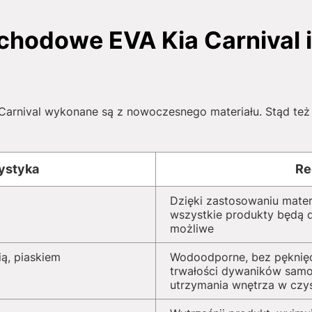
hodowe EVA Kia Carnival i
rnival wykonane są z nowoczesnego materiału. Stąd też w
ystyka
Re
Dzięki zastosowaniu mater
wszystkie produkty będą dz
możliwe
ą, piaskiem
Wodoodporne, bez pęknięć
trwałości dywaników sam
utrzymania wnętrza w czy