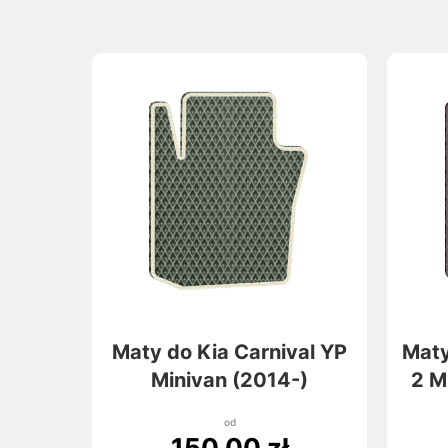
Maty do Kia Carnival YP
Maty
Minivan (2014-)
2 M
od
150,00
zł