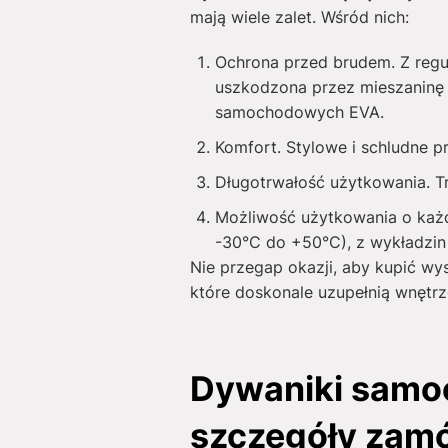
mają wiele zalet. Wśród nich:
Ochrona przed brudem. Z regu
uszkodzona przez mieszaninę 
samochodowych EVA.
Komfort. Stylowe i schludne 
Długotrwałość użytkowania. T
Możliwość użytkowania o każde
-30°C do +50°C), z wykładzin 
Nie przegap okazji, aby kupić wy
które doskonale uzupełnią wnętrz
Dywaniki samoc
szczegóły zam