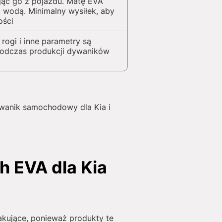
jąc go z pojazdu. Matę EVA
 wodą. Minimalny wysiłek, aby
ości
 rogi i inne parametry są
podczas produkcji dywaników
ywanik samochodowy dla Kia i
 EVA dla Kia
akujące, ponieważ produkty te