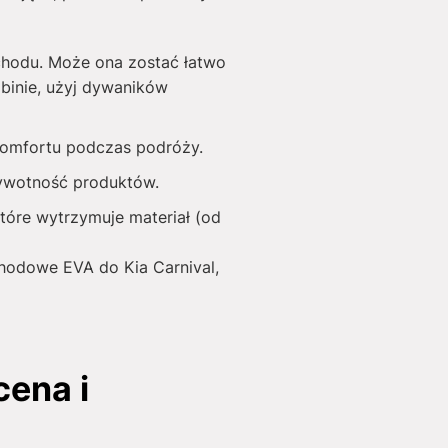
chodu. Może ona zostać łatwo
binie, użyj dywaników
 komfortu podczas podróży.
żywotność produktów.
tóre wytrzymuje materiał (od
chodowe EVA do Kia Carnival,
ena i