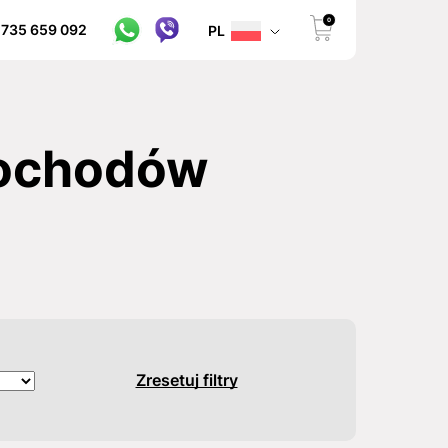
0
 735 659 092
PL
mochodów
Zresetuj filtry