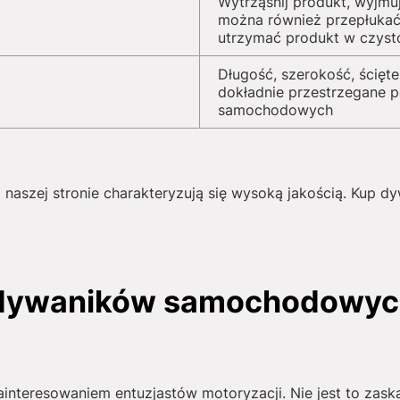
Wytrząśnij produkt, wyjmu
można również przepłukać
utrzymać produkt w czyst
Długość, szerokość, ścięte
dokładnie przestrzegane 
samochodowych
naszej stronie charakteryzują się wysoką jakością. Kup d
 dywaników samochodowych
interesowaniem entuzjastów motoryzacji. Nie jest to zask