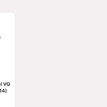
al VQ
14)