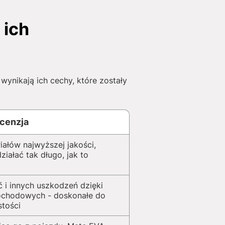
 ich
ynikają ich cechy, które zostały
cenzja
iałów najwyższej jakości,
iałać tak długo, jak to
 i innych uszkodzeń dzięki
ochodowych - doskonałe do
stości