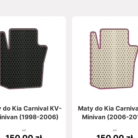
 do Kia Carnival KV-
Maty do Kia Carniv
inivan (1998-2006)
Minivan (2006-20
od
od
150,00
zł
150,00
zł