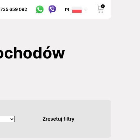
0
 735 659 092
PL
mochodów
Zresetuj filtry