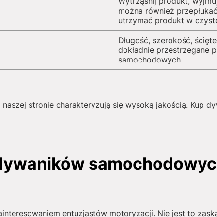
Wytrząśnij produkt, wyjmu
można również przepłukać
utrzymać produkt w czyst
Długość, szerokość, ścięte
dokładnie przestrzegane 
samochodowych
naszej stronie charakteryzują się wysoką jakością. Kup d
 dywaników samochodowych
interesowaniem entuzjastów motoryzacji. Nie jest to zask