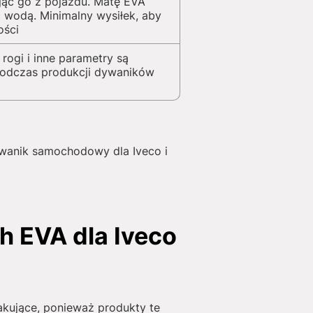
jąc go z pojazdu. Matę EVA
 wodą. Minimalny wysiłek, aby
ości
 rogi i inne parametry są
podczas produkcji dywaników
ywanik samochodowy dla Iveco i
 EVA dla Iveco
akujące, ponieważ produkty te