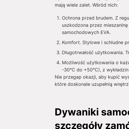
mają wiele zalet. Wśród nich:
Ochrona przed brudem. Z regu
uszkodzona przez mieszaninę 
samochodowych EVA.
Komfort. Stylowe i schludne 
Długotrwałość użytkowania. T
Możliwość użytkowania o każde
-30°C do +50°C), z wykładzin 
Nie przegap okazji, aby kupić wy
które doskonale uzupełnią wnętrz
Dywaniki samoc
szczegóły zam