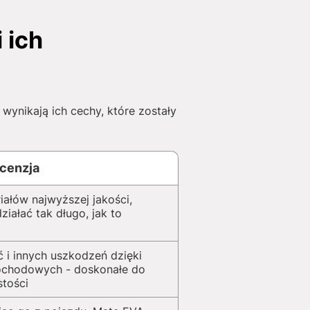
 ich
ynikają ich cechy, które zostały
cenzja
iałów najwyższej jakości,
iałać tak długo, jak to
 i innych uszkodzeń dzięki
ochodowych - doskonałe do
stości