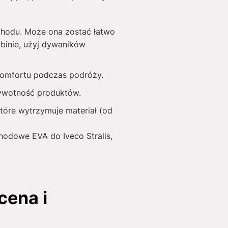
chodu. Może ona zostać łatwo
binie, użyj dywaników
 komfortu podczas podróży.
żywotność produktów.
tóre wytrzymuje materiał (od
chodowe EVA do Iveco Stralis,
cena i