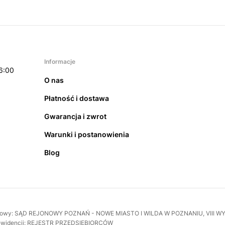
Informacje
6:00
O nas
Płatność i dostawa
Gwarancja i zwrot
Warunki i postanowienia
Blog
rejestrowy: SĄD REJONOWY POZNAŃ - NOWE MIASTO I WILDA W POZNANIU, VI
 ewidencji: REJESTR PRZEDSIĘBIORCÓW