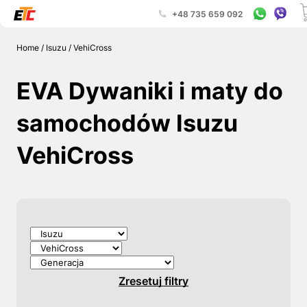
+48 735 659 092
Home
/
Isuzu
/
VehiCross
EVA Dywaniki i maty do
samochodów Isuzu
VehiCross
Zresetuj filtry