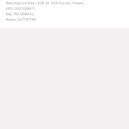
Wierzbięcice 44A / 42B, 61-538 Poznań, Polska
KRS: 0001088411
Nip: 7831898042
Regon: 527791798