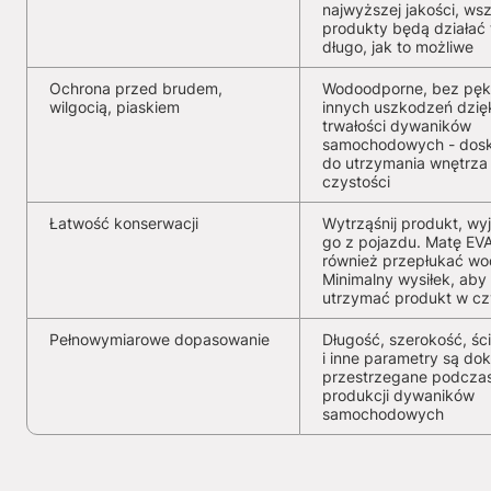
najwyższej jakości, wsz
produkty będą działać 
długo, jak to możliwe
Ochrona przed brudem,
Wodoodporne, bez pękn
wilgocią, piaskiem
innych uszkodzeń dzię
trwałości dywaników
samochodowych - dosk
do utrzymania wnętrza
czystości
Łatwość konserwacji
Wytrząśnij produkt, wy
go z pojazdu. Matę EV
również przepłukać wo
Minimalny wysiłek, aby
utrzymać produkt w cz
Pełnowymiarowe dopasowanie
Długość, szerokość, ści
i inne parametry są dok
przestrzegane podcza
produkcji dywaników
samochodowych