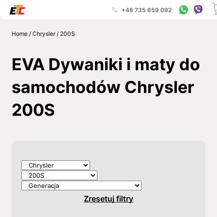
+48 735 659 092
Home
/
Chrysler
/
200S
EVA Dywaniki i maty do
samochodów Chrysler
200S
Zresetuj filtry