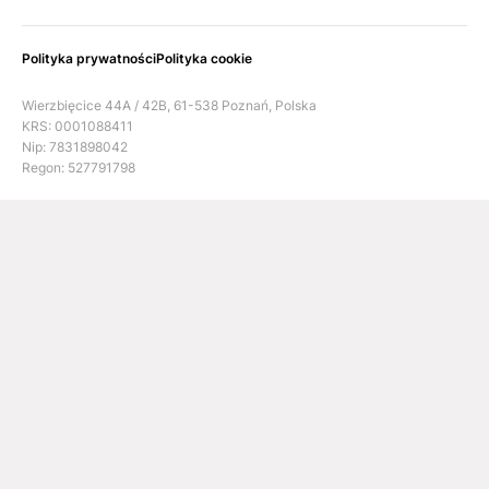
Polityka prywatności
Polityka cookie
Wierzbięcice 44A / 42B, 61-538 Poznań, Polska
KRS: 0001088411
Nip: 7831898042
Regon: 527791798