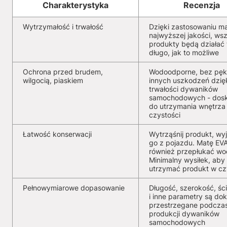
Charakterystyka
Recenzja
Wytrzymałość i trwałość
Dzięki zastosowaniu ma
najwyższej jakości, wsz
produkty będą działać 
długo, jak to możliwe
Ochrona przed brudem,
Wodoodporne, bez pękn
wilgocią, piaskiem
innych uszkodzeń dzię
trwałości dywaników
samochodowych - dosk
do utrzymania wnętrza
czystości
Łatwość konserwacji
Wytrząśnij produkt, wy
go z pojazdu. Matę EV
również przepłukać wo
Minimalny wysiłek, aby
utrzymać produkt w cz
Pełnowymiarowe dopasowanie
Długość, szerokość, ści
i inne parametry są dok
przestrzegane podcza
produkcji dywaników
samochodowych