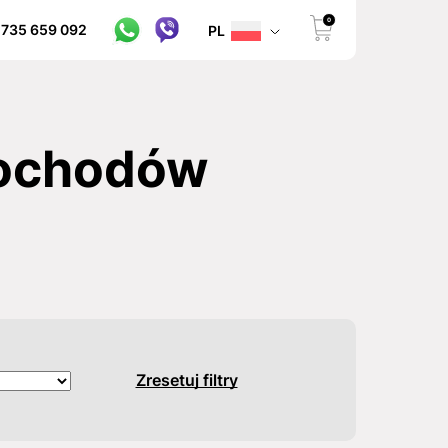
0
 735 659 092
PL
mochodów
Zresetuj filtry