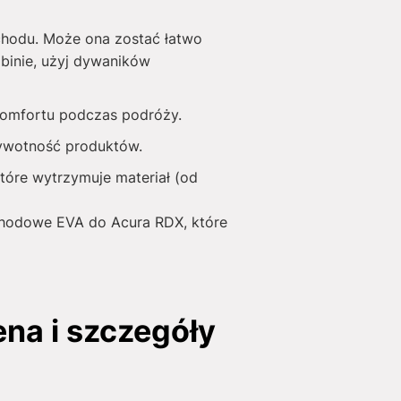
chodu. Może ona zostać łatwo
binie, użyj dywaników
 komfortu podczas podróży.
żywotność produktów.
tóre wytrzymuje materiał (od
ochodowe EVA do Acura RDX, które
a i szczegóły