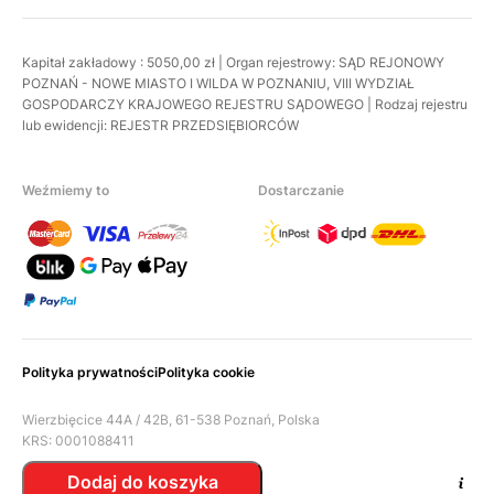
Kapitał zakładowy : 5050,00 zł | Organ rejestrowy: SĄD REJONOWY
POZNAŃ - NOWE MIASTO I WILDA W POZNANIU, VIII WYDZIAŁ
GOSPODARCZY KRAJOWEGO REJESTRU SĄDOWEGO | Rodzaj rejestru
lub ewidencji: REJESTR PRZEDSIĘBIORCÓW
Weźmiemy to
Dostarczanie
Polityka prywatności
Polityka cookie
Wierzbięcice 44A / 42B, 61-538 Poznań, Polska
KRS: 0001088411
Nip: 7831898042
Dodaj do koszyka
Regon: 527791798