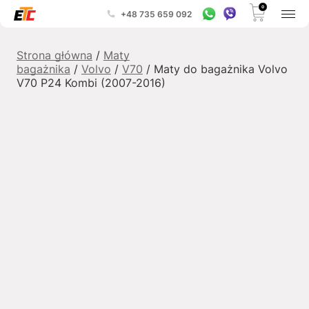
0
+48 735 659 092
Strona główna
/
Maty
bagażnika
/
Volvo
/
V70
/ Maty do bagażnika Volvo
V70 P24 Kombi (2007-2016)