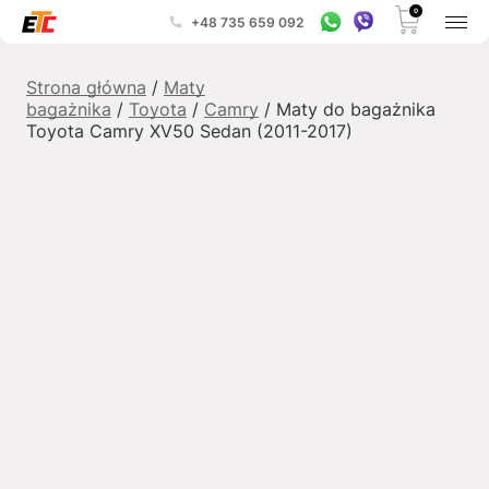
0
+48 735 659 092
Strona główna
/
Maty
bagażnika
/
Toyota
/
Camry
/ Maty do bagażnika
Toyota Camry XV50 Sedan (2011-2017)