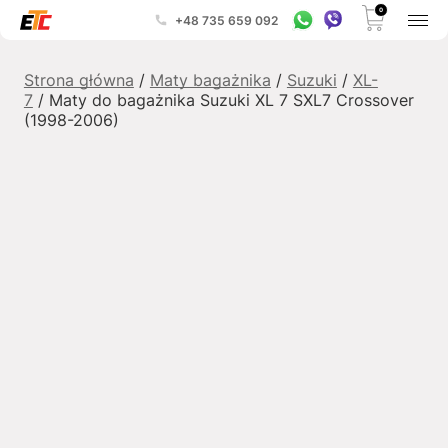
0
+48 735 659 092
Strona główna
/
Maty bagażnika
/
Suzuki
/
XL-
7
/ Maty do bagażnika Suzuki XL 7 SXL7 Crossover
(1998-2006)