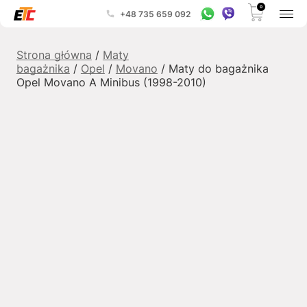
0
+48 735 659 092
Strona główna
/
Maty
bagażnika
/
Opel
/
Movano
/ Maty do bagażnika
Opel Movano A Minibus (1998-2010)