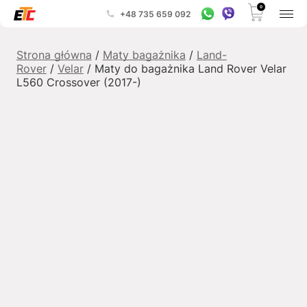
0
+48 735 659 092
Strona główna
/
Maty bagażnika
/
Land-
Rover
/
Velar
/ Maty do bagażnika Land Rover Velar
L560 Crossover (2017-)