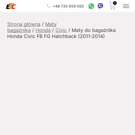
0
+48 735 659 092
Strona główna
/
Maty
bagażnika
/
Honda
/
Civic
/ Maty do bagażnika
Honda Civic FB FG Hatchback (2011-2014)