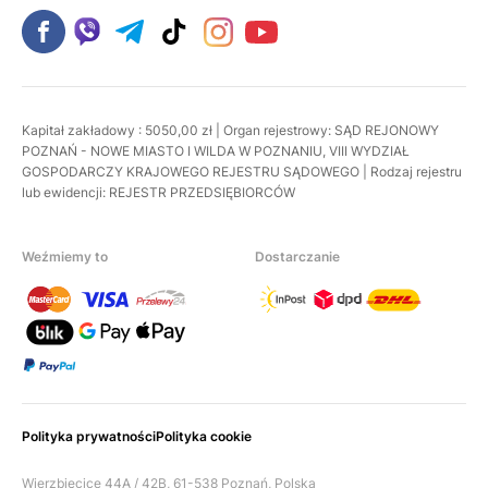
Kapitał zakładowy : 5050,00 zł | Organ rejestrowy: SĄD REJONOWY
POZNAŃ - NOWE MIASTO I WILDA W POZNANIU, VIII WYDZIAŁ
GOSPODARCZY KRAJOWEGO REJESTRU SĄDOWEGO | Rodzaj rejestru
lub ewidencji: REJESTR PRZEDSIĘBIORCÓW
Weźmiemy to
Dostarczanie
Polityka prywatności
Polityka cookie
Wierzbięcice 44A / 42B, 61-538 Poznań, Polska